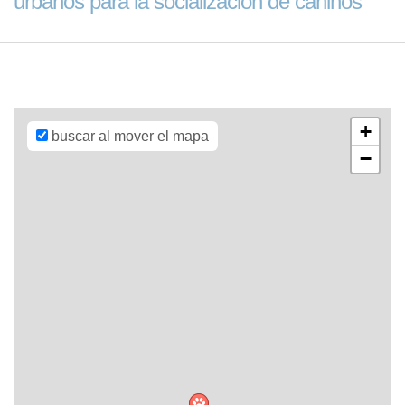
urbanos para la socialización de caninos
Leaflet
| Map
data ©
OpenStreetMap
contributors,
CC-BY-SA
,
Imagery ©
Mapbox
+
buscar al mover el mapa
−