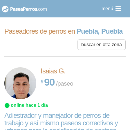
saltar
menú
al
contenido
Paseadores de perros en
Puebla, Puebla
buscar en otra zona
Isaias G.
90
/paseo
⬤ online hace 1 día
Adiestrador y manejador de perros de
trabajo y así mismo paseos correctivos y