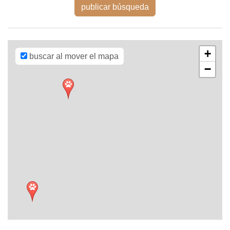
OpenStreetMap
publicar búsqueda
contributors,
CC-BY-SA
,
Imagery ©
Mapbox
+
buscar al mover el mapa
−