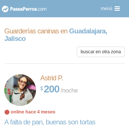
saltar
menú
al
contenido
Guarderías caninas en
Guadalajara,
Jalisco
buscar en otra zona
Astrid P.
200
/noche
⬤ online hace 4 meses
A falta de pan, buenas son tortas