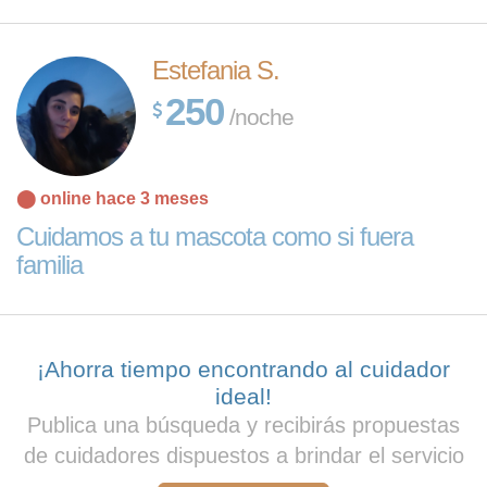
Estefania S.
250
/noche
⬤ online hace 3 meses
Cuidamos a tu mascota como si fuera
familia
¡Ahorra tiempo encontrando al cuidador
ideal!
Publica una búsqueda y recibirás propuestas
de cuidadores dispuestos a brindar el servicio
Leaflet
| Map
data ©