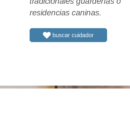
tradicionales guarderías o
residencias caninas.
buscar cuidador