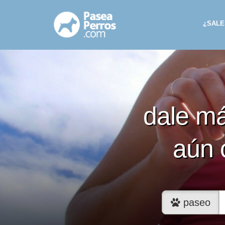
¿SALE
dale m
aún 
paseo