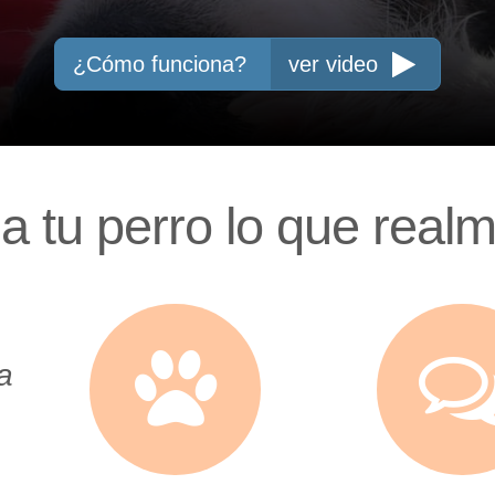
¿Cómo funciona?
ver video
a tu perro lo que real
a