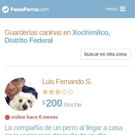
saltar
menú
al
contenido
Guarderías caninas en
Xochimilco,
Distrito Federal
buscar en otra zona
Luis Fernando S.
200
/noche
⬤ online hace 6 meses
La compañía de un perro al llegar a casa