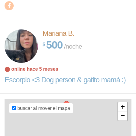
Mariana B.
500
/noche
Leaflet
| Map
⬤ online hace 5 meses
data ©
OpenStreetMap
Escorpio <3 Dog person & gatito mamá :)
contributors,
CC-BY-SA
,
Imagery ©
Mapbox
+
buscar al mover el mapa
−