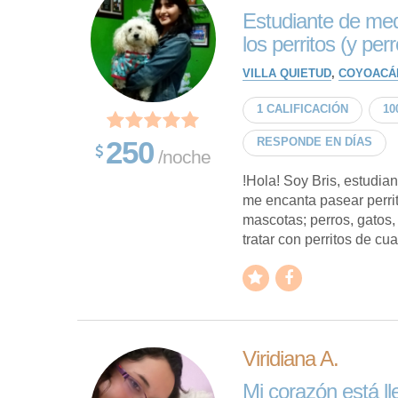
Estudiante de med
los perritos (y per
VILLA QUIETUD
,
COYOACÁ
1 CALIFICACIÓN
10
250
RESPONDE EN DÍAS
/noche
!Hola! Soy Bris, estudia
me encanta pasear perrit
mascotas; perros, gatos,
tratar con perritos de cual
Viridiana A.
Mi corazón está ll