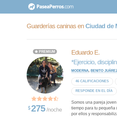
saltar
al
contenido
Guarderías caninas en
Ciudad de M
Eduardo E.
PREMIUM
*Ejercicio, discipl
MODERNA
,
BENITO JUÁRE
46 CALIFICACIONES
RESPONDE EN EL DÍA
Somos una pareja joven
275
tiempo para tu pequeña 
/noche
por ellos y responsabili