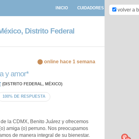
INICIO
CUIDADORES
PASEADORE
volver a 
éxico, Distrito Federal
⬤ online hace 1 semana
ina y amor*
Z
(DISTRITO FEDERAL, MÉXICO)
100% DE RESPUESTA
 de la CDMX, Benito Juárez y ofrecemos
(o) amiga (o) perruno. Nos preocupamos
zamos de manera integral de su bienestar.