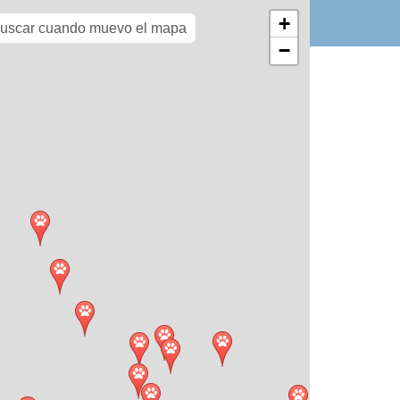
+
S
AYUDA
REGISTRARME
INGRESAR
buscar cuando muevo el mapa
−
buscar en otra zona