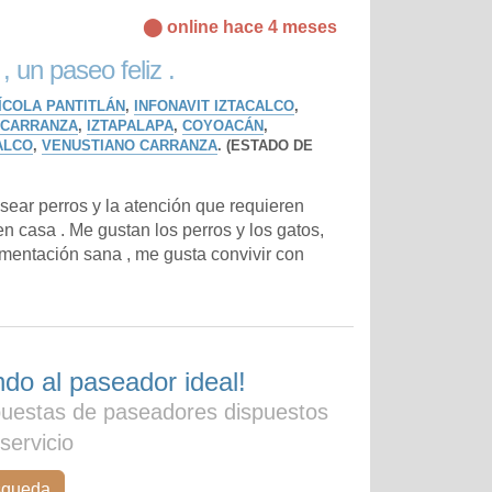
⬤ online hace 4 meses
, un paseo feliz .
ÍCOLA PANTITLÁN
,
INFONAVIT IZTACALCO
,
 CARRANZA
,
IZTAPALAPA
,
COYOACÁN
,
ALCO
,
VENUSTIANO CARRANZA
. (ESTADO DE
ear perros y la atención que requieren
 casa . Me gustan los perros y los gatos,
imentación sana , me gusta convivir con
do al paseador ideal!
puestas de paseadores dispuestos
 servicio
squeda