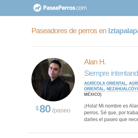
saltar
al
contenido
Paseadores de perros en
Iztapalap
Alan H.
Siempre intentand
AGRÍCOLA ORIENTAL
,
AGR
ORIENTAL
,
NEZAHUALCÓY
MÉXICO)
80
¡Hola! Mi nombre es Ala
/paseo
perros. Sé que, por traba
darles el paseo que neces