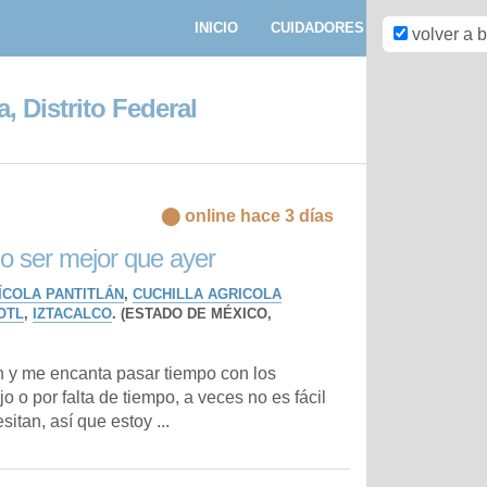
INICIO
CUIDADORES
PASEADORE
volver a 
a, Distrito Federal
⬤ online hace 3 días
o ser mejor que ayer
ÍCOLA PANTITLÁN
,
CUCHILLA AGRICOLA
OTL
,
IZTACALCO
. (ESTADO DE MÉXICO,
n y me encanta pasar tiempo con los
jo o por falta de tiempo, a veces no es fácil
itan, así que estoy ...