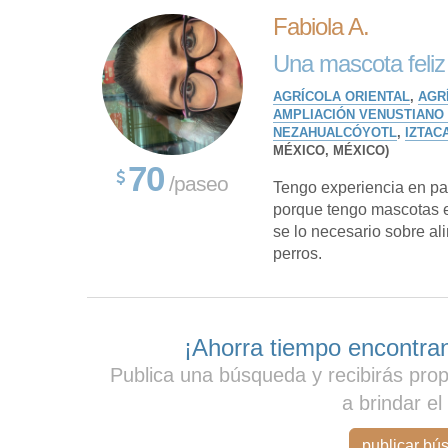
Fabiola A.
Una mascota feliz 
AGRÍCOLA ORIENTAL
,
AGR
AMPLIACIÓN VENUSTIANO
NEZAHUALCÓYOTL
,
IZTAC
MÉXICO, MÉXICO)
70
/paseo
Tengo experiencia en pas
porque tengo mascotas en
se lo necesario sobre al
perros.
¡Ahorra tiempo encontran
Publica una búsqueda y recibirás pro
a brindar el
publicar bú