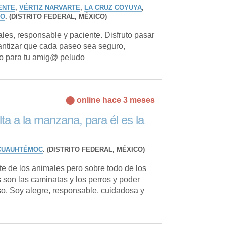
ENTE
,
VÉRTIZ NARVARTE
,
LA CRUZ COYUYA
,
CO
. (DISTRITO FEDERAL, MÉXICO)
es, responsable y paciente. Disfruto pasar
arantizar que cada paseo sea seguro,
iño para tu amig@ peludo
⬤ online hace 3 meses
lta a la manzana, para él es la
CUAUHTÉMOC
. (DISTRITO FEDERAL, MÉXICO)
e de los animales pero sobre todo de los
 son las caminatas y los perros y poder
so. Soy alegre, responsable, cuidadosa y