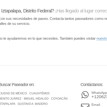
ztapalapa, Distrito Federal?
¡Has llegado al lugar correc
con sus necesidades de paseo. Contacta tantos paseadores como nece
lles de su servicio.
o te ayudaremos en lo que necesites. También puedes visitar
nuestr
Buscar Paseador en:
Contáctanos:
WhatsApp
CIUDAD DE MÉXICO
CUAUHTÉMOC
+12062
BENITO JUÁREZ
MIGUEL HIDALGO
COYOACÁN
IZTAPALAPA
GUSTAVO A. MADERO
Email: