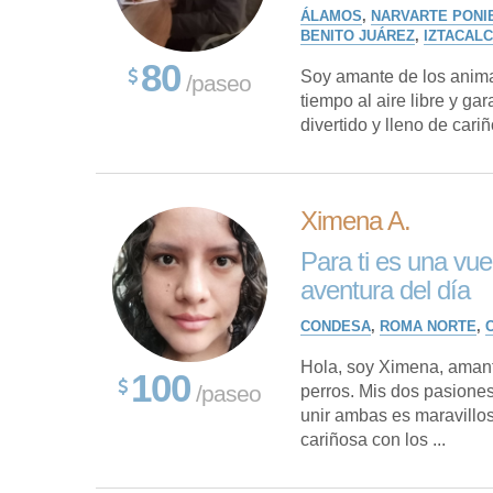
ÁLAMOS
,
NARVARTE PONI
BENITO JUÁREZ
,
IZTACAL
80
Soy amante de los animal
/paseo
tiempo al aire libre y g
divertido y lleno de car
Ximena A.
Para ti es una vue
aventura del día
CONDESA
,
ROMA NORTE
,
Hola, soy Ximena, amant
100
/paseo
perros. Mis dos pasiones
unir ambas es maravillo
cariñosa con los ...