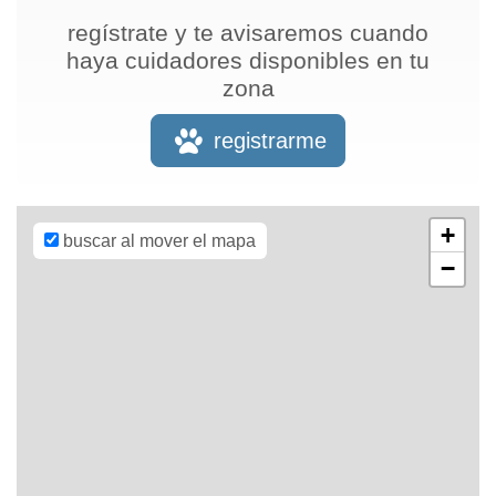
regístrate y te avisaremos cuando
haya cuidadores disponibles en tu
zona
Leaflet
| Map
data ©
OpenStreetMap
registrarme
contributors,
CC-BY-SA
,
Imagery ©
Mapbox
+
buscar al mover el mapa
−