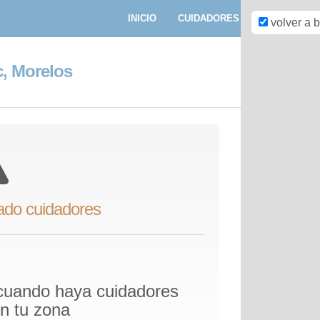
INICIO
CUIDADORES
PASEADORE
volver a 
, Morelos
ado cuidadores
 cuando haya cuidadores
en tu zona