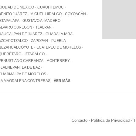
WhatsApp
CIUDAD DE MÉXICO
CUAUHTÉMOC
+12062
BENITO JUÁREZ
MIGUEL HIDALGO
COYOACÁN
IZTAPALAPA
GUSTAVO A. MADERO
Email:
info@pa
ÁLVARO OBREGÓN
TLALPAN
NAUCALPAN DE JUÁREZ
GUADALAJARA
AZCAPOTZALCO
ZAPOPAN
PUEBLA
NEZAHUALCÓYOTL
ECATEPEC DE MORELOS
QUERÉTARO
IZTACALCO
VENUSTIANO CARRANZA
MONTERREY
TLALNEPANTLA DE BAZ
CUAJIMALPA DE MORELOS
LA MAGDALENA CONTRERAS
VER MÁS
Contacto
-
Política de Privacidad
-
T