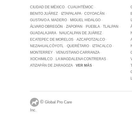
CIUDAD DE MÉXICO
CUAUHTÉMOC
BENITO JUÁREZ
IZTAPALAPA
COYOACÁN
GUSTAVO A. MADERO
MIGUEL HIDALGO
ÁLVARO OBREGÓN
ZAPOPAN
PUEBLA
TLALPAN
GUADALAJARA
NAUCALPAN DE JUÁREZ
ECATEPEC DE MORELOS
AZCAPOTZALCO
NEZAHUALCÓYOTL
QUERÉTARO
IZTACALCO
MONTERREY
VENUSTIANO CARRANZA
XOCHIMILCO
LA MAGDALENA CONTRERAS
ATIZAPÁN DE ZARAGOZA
VER MÁS
©
Global Pro Care
Inc.