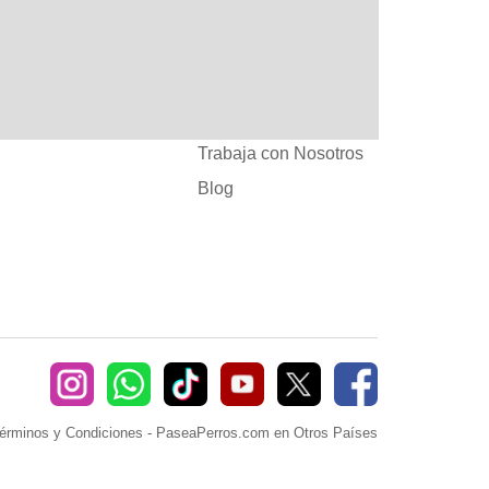
:
Ayuda
382660
Sé Paseador o
Cuidador
seaperros.com
Acuerdos Comerciales
Trabaja con Nosotros
Blog
érminos y Condiciones
-
PaseaPerros.com en Otros Países