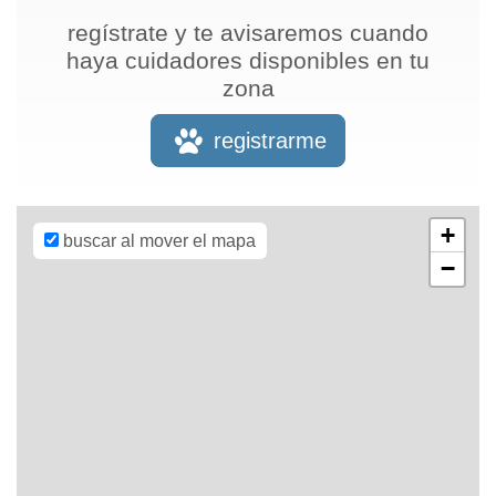
regístrate y te avisaremos cuando
haya cuidadores disponibles en tu
zona
Leaflet
| Map
data ©
OpenStreetMap
registrarme
contributors,
CC-BY-SA
,
Imagery ©
Mapbox
+
buscar al mover el mapa
−