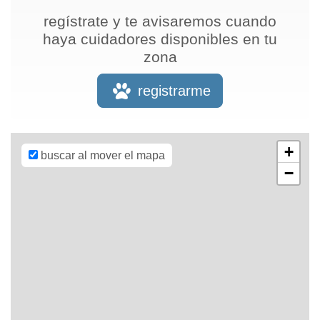
regístrate y te avisaremos cuando
haya cuidadores disponibles en tu
zona
Leaflet
| Map
data ©
OpenStreetMap
registrarme
contributors,
CC-BY-SA
,
Imagery ©
Mapbox
+
buscar al mover el mapa
−