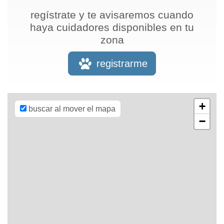
regístrate y te avisaremos cuando
haya cuidadores disponibles en tu
zona
Leaflet
| Map
data ©
OpenStreetMap
registrarme
contributors,
CC-BY-SA
,
Imagery ©
Mapbox
+
buscar al mover el mapa
−