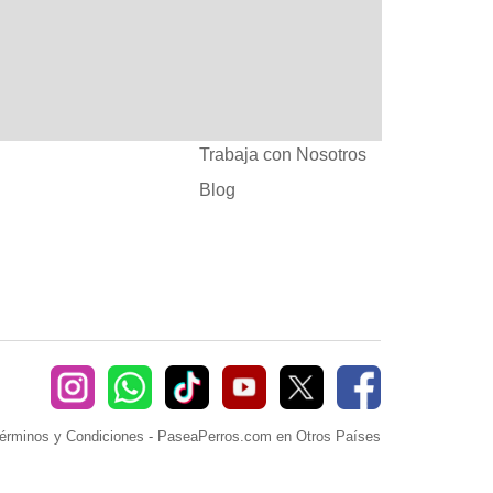
:
Ayuda
382660
Sé Paseador o
Cuidador
seaperros.com
Acuerdos Comerciales
Trabaja con Nosotros
Blog
érminos y Condiciones
-
PaseaPerros.com en Otros Países