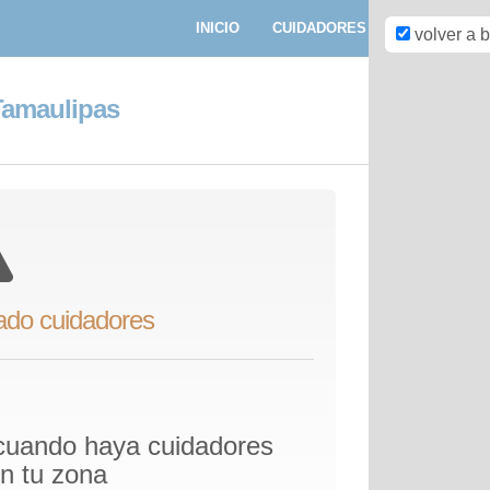
INICIO
CUIDADORES
PASEADORE
volver a 
 Tamaulipas
ado cuidadores
 cuando haya cuidadores
en tu zona