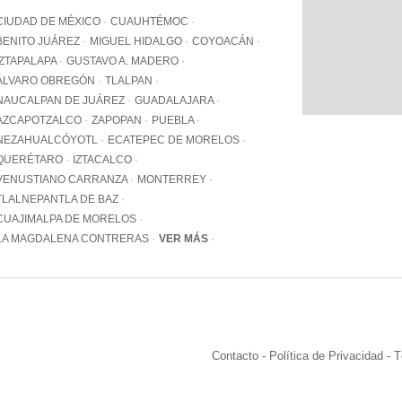
WhatsApp
CIUDAD DE MÉXICO
CUAUHTÉMOC
+12062
BENITO JUÁREZ
MIGUEL HIDALGO
COYOACÁN
IZTAPALAPA
GUSTAVO A. MADERO
Email:
info@pa
ÁLVARO OBREGÓN
TLALPAN
NAUCALPAN DE JUÁREZ
GUADALAJARA
AZCAPOTZALCO
ZAPOPAN
PUEBLA
NEZAHUALCÓYOTL
ECATEPEC DE MORELOS
QUERÉTARO
IZTACALCO
VENUSTIANO CARRANZA
MONTERREY
TLALNEPANTLA DE BAZ
CUAJIMALPA DE MORELOS
LA MAGDALENA CONTRERAS
VER MÁS
Contacto
-
Política de Privacidad
-
T