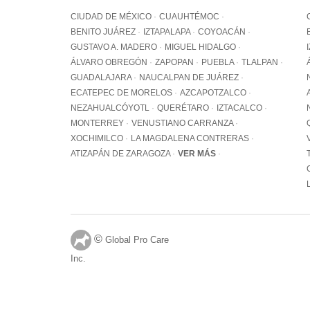
CIUDAD DE MÉXICO
CUAUHTÉMOC
BENITO JUÁREZ
IZTAPALAPA
COYOACÁN
GUSTAVO A. MADERO
MIGUEL HIDALGO
ÁLVARO OBREGÓN
ZAPOPAN
PUEBLA
TLALPAN
GUADALAJARA
NAUCALPAN DE JUÁREZ
ECATEPEC DE MORELOS
AZCAPOTZALCO
NEZAHUALCÓYOTL
QUERÉTARO
IZTACALCO
MONTERREY
VENUSTIANO CARRANZA
XOCHIMILCO
LA MAGDALENA CONTRERAS
ATIZAPÁN DE ZARAGOZA
VER MÁS
©
Global Pro Care
Inc.