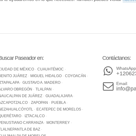
Buscar Paseador en:
Contáctanos:
WhatsApp
CIUDAD DE MÉXICO
CUAUHTÉMOC
+12062
BENITO JUÁREZ
MIGUEL HIDALGO
COYOACÁN
IZTAPALAPA
GUSTAVO A. MADERO
Email:
info@pa
ÁLVARO OBREGÓN
TLALPAN
NAUCALPAN DE JUÁREZ
GUADALAJARA
AZCAPOTZALCO
ZAPOPAN
PUEBLA
NEZAHUALCÓYOTL
ECATEPEC DE MORELOS
QUERÉTARO
IZTACALCO
VENUSTIANO CARRANZA
MONTERREY
TLALNEPANTLA DE BAZ