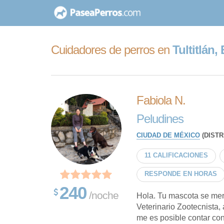
saltar
al
contenido
Cuidadores de perros en
Tultitlán
Fabiola N.
Peludines
CIUDAD DE MÉXICO
(DISTR
11 CALIFICACIONES
RESPONDE EN HORAS
240
/noche
Hola. Tu mascota se mer
Veterinario Zootecnista,
me es posible contar con