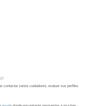
o!
 contactar varios cuidadores, evaluar sus perfiles
a ayuda
donde encontrarás respuestas a muchas