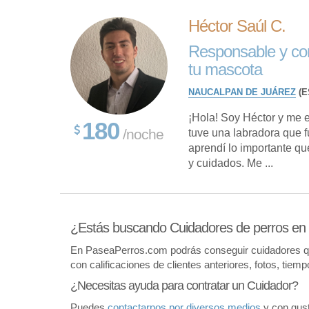
Héctor Saúl C.
Responsable y com
tu mascota
NAUCALPAN DE JUÁREZ
(E
¡Hola! Soy Héctor y me 
180
/noche
tuve una labradora que fu
aprendí lo importante qu
y cuidados. Me ...
¿Estás buscando Cuidadores de perros en T
En PaseaPerros.com podrás conseguir cuidadores que 
con calificaciones de clientes anteriores, fotos, tiem
¿Necesitas ayuda para contratar un Cuidador?
Puedes
contactarnos por diversos medios
y con gust