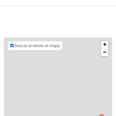
Leaflet
| Map
data ©
OpenStreetMap
contributors,
CC-BY-SA
,
Imagery ©
Mapbox
+
buscar al mover el mapa
−