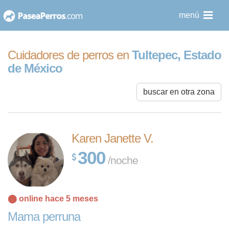
saltar
menú
al
contenido
Cuidadores de perros en
Tultepec, Estado
de México
buscar en otra zona
Karen Janette V.
300
/noche
⬤ online hace 5 meses
Mama perruna