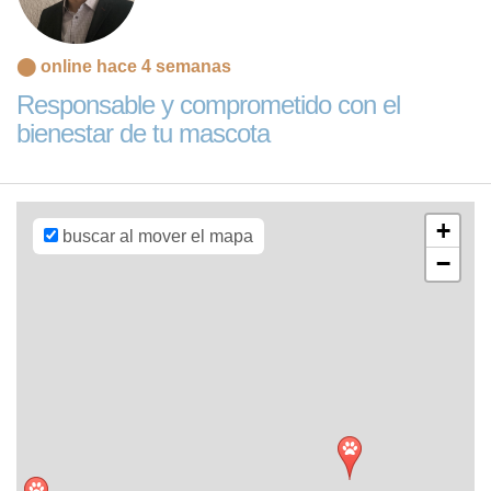
⬤ online hace 4 semanas
Leaflet
| Map
Responsable y comprometido con el
data ©
OpenStreetMap
bienestar de tu mascota
contributors,
CC-BY-SA
,
Imagery ©
Mapbox
+
buscar al mover el mapa
−