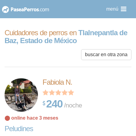
saltar
menú
al
contenido
Cuidadores de perros en
Tlalnepantla de
Baz, Estado de México
buscar en otra zona
Fabiola N.
240
/noche
⬤ online hace 3 meses
Peludines