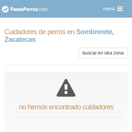
saltar
menú
al
contenido
Cuidadores de perros en
Sombrerete,
Zacatecas
buscar en otra zona
no hemos encontrado cuidadores