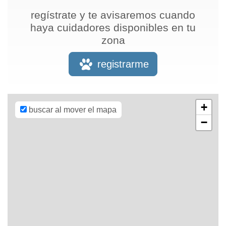
regístrate y te avisaremos cuando
haya cuidadores disponibles en tu
zona
Leaflet
| Map
data ©
OpenStreetMap
registrarme
contributors,
CC-BY-SA
,
Imagery ©
Mapbox
+
buscar al mover el mapa
−