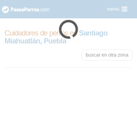
saltar
menú
al
contenido
Cuidadores de perros en
Santiago
Miahuatlán, Puebla
buscar en otra zona