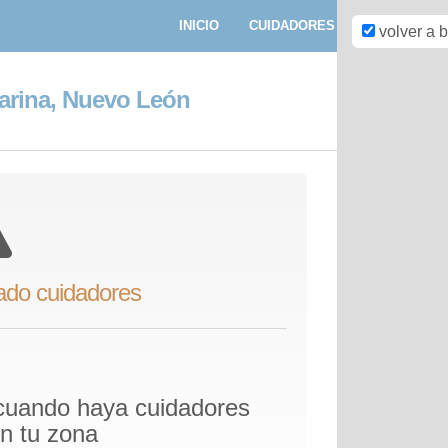
INICIO
CUIDADORES
PASEADORE
volver a 
arina, Nuevo León
ado cuidadores
 cuando haya cuidadores
en tu zona