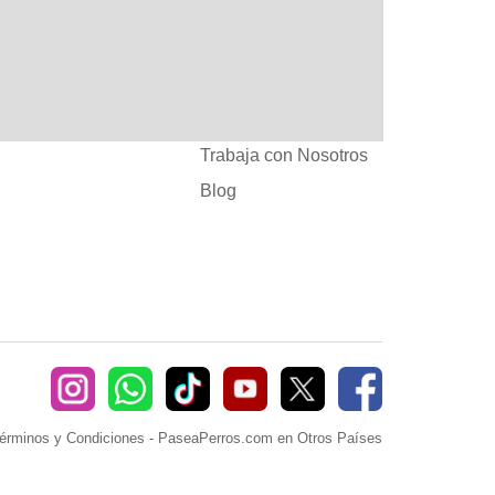
:
Ayuda
382660
Sé Paseador o
Cuidador
seaperros.com
Acuerdos Comerciales
Trabaja con Nosotros
Blog
érminos y Condiciones
-
PaseaPerros.com en Otros Países