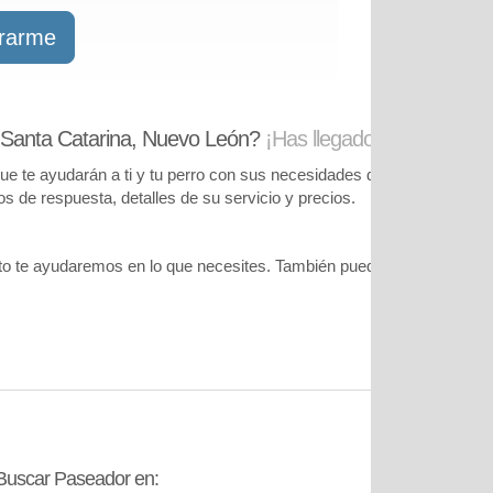
trarme
 Santa Catarina, Nuevo León?
¡Has llegado al lugar corre
te ayudarán a ti y tu perro con sus necesidades de cuidado. Podrás
pos de respuesta, detalles de su servicio y precios.
o te ayudaremos en lo que necesites. También puedes visitar
nuestr
Buscar Paseador en:
Contáctanos: