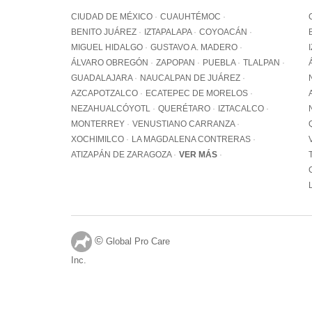
CIUDAD DE MÉXICO
CUAUHTÉMOC
BENITO JUÁREZ
IZTAPALAPA
COYOACÁN
MIGUEL HIDALGO
GUSTAVO A. MADERO
ÁLVARO OBREGÓN
ZAPOPAN
PUEBLA
TLALPAN
GUADALAJARA
NAUCALPAN DE JUÁREZ
AZCAPOTZALCO
ECATEPEC DE MORELOS
NEZAHUALCÓYOTL
QUERÉTARO
IZTACALCO
MONTERREY
VENUSTIANO CARRANZA
XOCHIMILCO
LA MAGDALENA CONTRERAS
ATIZAPÁN DE ZARAGOZA
VER MÁS
©
Global Pro Care
Inc.