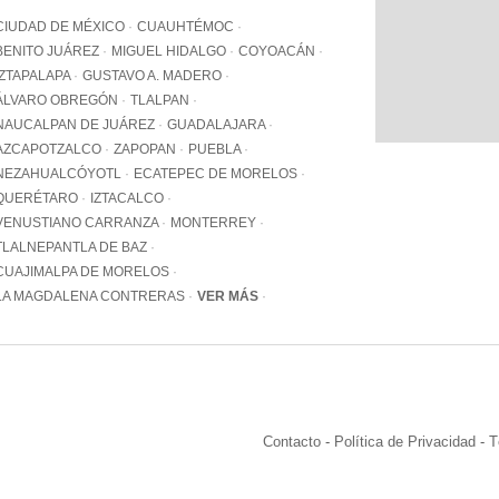
WhatsApp
CIUDAD DE MÉXICO
CUAUHTÉMOC
+12062
BENITO JUÁREZ
MIGUEL HIDALGO
COYOACÁN
IZTAPALAPA
GUSTAVO A. MADERO
Email:
info@pa
ÁLVARO OBREGÓN
TLALPAN
NAUCALPAN DE JUÁREZ
GUADALAJARA
AZCAPOTZALCO
ZAPOPAN
PUEBLA
NEZAHUALCÓYOTL
ECATEPEC DE MORELOS
QUERÉTARO
IZTACALCO
VENUSTIANO CARRANZA
MONTERREY
TLALNEPANTLA DE BAZ
CUAJIMALPA DE MORELOS
LA MAGDALENA CONTRERAS
VER MÁS
Contacto
-
Política de Privacidad
-
T