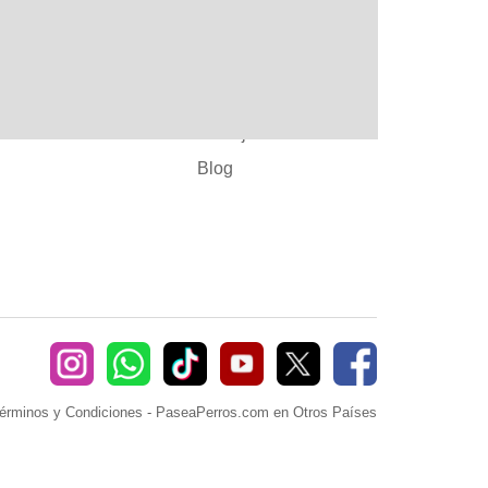
:
Ayuda
382660
Sé Paseador o
Cuidador
seaperros.com
Acuerdos Comerciales
Trabaja con Nosotros
Blog
érminos y Condiciones
-
PaseaPerros.com en Otros Países