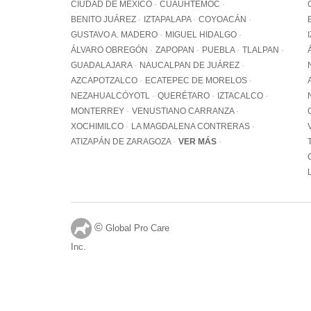
CIUDAD DE MÉXICO
CUAUHTÉMOC
BENITO JUÁREZ
IZTAPALAPA
COYOACÁN
GUSTAVO A. MADERO
MIGUEL HIDALGO
ÁLVARO OBREGÓN
ZAPOPAN
PUEBLA
TLALPAN
GUADALAJARA
NAUCALPAN DE JUÁREZ
AZCAPOTZALCO
ECATEPEC DE MORELOS
NEZAHUALCÓYOTL
QUERÉTARO
IZTACALCO
MONTERREY
VENUSTIANO CARRANZA
XOCHIMILCO
LA MAGDALENA CONTRERAS
ATIZAPÁN DE ZARAGOZA
VER MÁS
©
Global Pro Care
Inc.