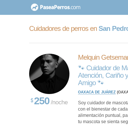
saltar
al
contenido
Cuidadores de perros en
San Pedro
Melquin Getseman
🐾 Cuidador de Ma
Atención, Cariño 
Amigo 🐾
OAXACA DE JUÁREZ
(OAXA
250
/noche
Soy cuidador de mascot
con el bienestar de cada
alimentación puntual, p
tu mascota se sienta segur