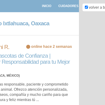
INICIO
CUIDADORES
PASEADORE
volver a 
 Ixtlahuaca, Oaxaca
i R.
⬤ online hace 2 semanas
scotas de Confianza |
y Responsabilidad para tu Mejor
CA, MÉXICO)
as responsable, paciente y comprometido
 animal. Ofrezco atención personalizada,
aseos, compañía y mucho cariño para que
a y feliz mientras tú ...