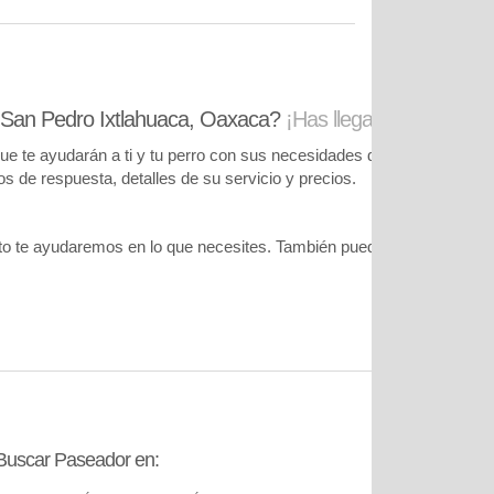
 San Pedro Ixtlahuaca, Oaxaca?
¡Has llegado al lugar co
te ayudarán a ti y tu perro con sus necesidades de cuidado. Podrás
pos de respuesta, detalles de su servicio y precios.
o te ayudaremos en lo que necesites. También puedes visitar
nuestr
Buscar Paseador en:
Contáctanos: