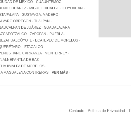
WhatsApp
CIUDAD DE MÉXICO
CUAUHTÉMOC
+12062
BENITO JUÁREZ
MIGUEL HIDALGO
COYOACÁN
IZTAPALAPA
GUSTAVO A. MADERO
Email:
info@pa
ÁLVARO OBREGÓN
TLALPAN
NAUCALPAN DE JUÁREZ
GUADALAJARA
AZCAPOTZALCO
ZAPOPAN
PUEBLA
NEZAHUALCÓYOTL
ECATEPEC DE MORELOS
QUERÉTARO
IZTACALCO
VENUSTIANO CARRANZA
MONTERREY
TLALNEPANTLA DE BAZ
CUAJIMALPA DE MORELOS
LA MAGDALENA CONTRERAS
VER MÁS
Contacto
-
Política de Privacidad
-
T