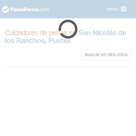
saltar
menú
al
contenido
Cuidadores de perros en
San Nicolás de
los Ranchos, Puebla
buscar en otra zona