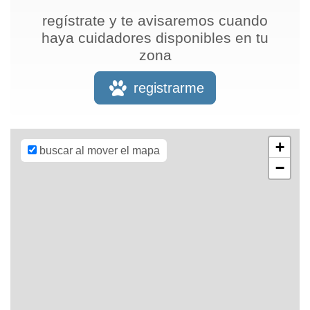
regístrate y te avisaremos cuando
haya cuidadores disponibles en tu
zona
Leaflet
| Map
data ©
OpenStreetMap
registrarme
contributors,
CC-BY-SA
,
Imagery ©
Mapbox
+
buscar al mover el mapa
−