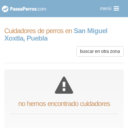
saltar
menú
al
contenido
Cuidadores de perros en
San Miguel
Xoxtla, Puebla
buscar en otra zona
no hemos encontrado cuidadores