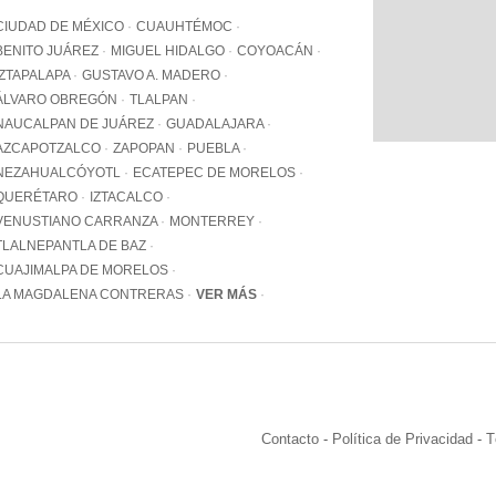
WhatsApp
CIUDAD DE MÉXICO
CUAUHTÉMOC
+12062
BENITO JUÁREZ
MIGUEL HIDALGO
COYOACÁN
IZTAPALAPA
GUSTAVO A. MADERO
Email:
info@pa
ÁLVARO OBREGÓN
TLALPAN
NAUCALPAN DE JUÁREZ
GUADALAJARA
AZCAPOTZALCO
ZAPOPAN
PUEBLA
NEZAHUALCÓYOTL
ECATEPEC DE MORELOS
QUERÉTARO
IZTACALCO
VENUSTIANO CARRANZA
MONTERREY
TLALNEPANTLA DE BAZ
CUAJIMALPA DE MORELOS
LA MAGDALENA CONTRERAS
VER MÁS
Contacto
-
Política de Privacidad
-
T