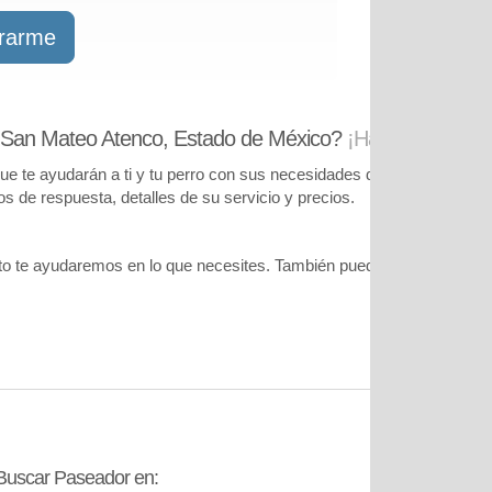
trarme
 San Mateo Atenco, Estado de México?
¡Has llegado al l
te ayudarán a ti y tu perro con sus necesidades de cuidado. Podrás
pos de respuesta, detalles de su servicio y precios.
o te ayudaremos en lo que necesites. También puedes visitar
nuestr
Buscar Paseador en:
Contáctanos: