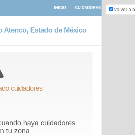
INICIO
CUIDADORES
PASEADORE
volver a 
o Atenco, Estado de México
ado cuidadores
 cuando haya cuidadores
en tu zona