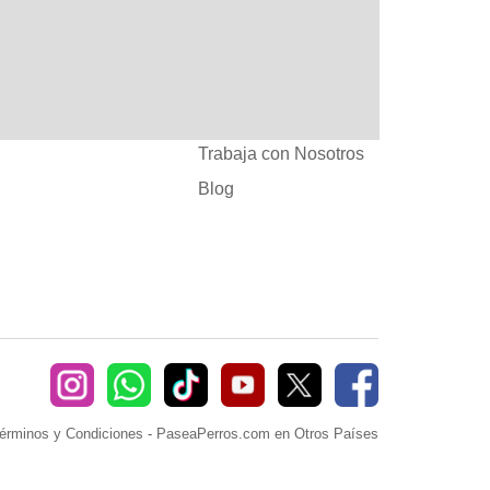
:
Ayuda
382660
Sé Paseador o
Cuidador
seaperros.com
Acuerdos Comerciales
Trabaja con Nosotros
Blog
érminos y Condiciones
-
PaseaPerros.com en Otros Países