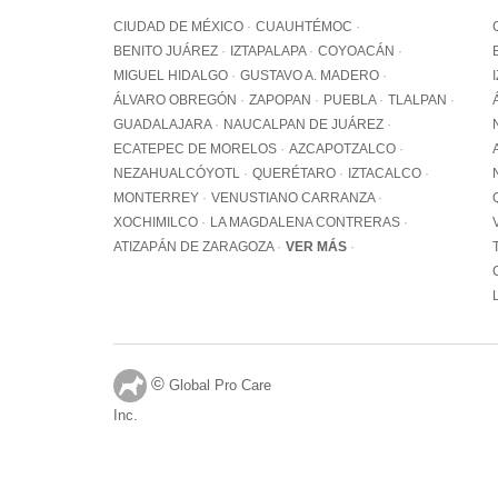
CIUDAD DE MÉXICO
CUAUHTÉMOC
BENITO JUÁREZ
IZTAPALAPA
COYOACÁN
MIGUEL HIDALGO
GUSTAVO A. MADERO
ÁLVARO OBREGÓN
ZAPOPAN
PUEBLA
TLALPAN
GUADALAJARA
NAUCALPAN DE JUÁREZ
ECATEPEC DE MORELOS
AZCAPOTZALCO
NEZAHUALCÓYOTL
QUERÉTARO
IZTACALCO
MONTERREY
VENUSTIANO CARRANZA
XOCHIMILCO
LA MAGDALENA CONTRERAS
ATIZAPÁN DE ZARAGOZA
VER MÁS
©
Global Pro Care
Inc.