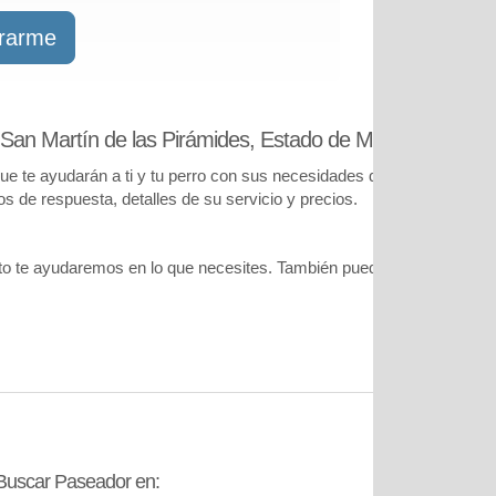
trarme
San Martín de las Pirámides, Estado de México?
¡Has ll
te ayudarán a ti y tu perro con sus necesidades de cuidado. Podrás
pos de respuesta, detalles de su servicio y precios.
o te ayudaremos en lo que necesites. También puedes visitar
nuestr
Buscar Paseador en:
Contáctanos: