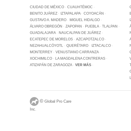
CIUDAD DE MÉXICO
CUAUHTÉMOC
BENITO JUÁREZ
IZTAPALAPA
COYOACÁN
GUSTAVO A. MADERO
MIGUEL HIDALGO
ÁLVARO OBREGÓN
ZAPOPAN
PUEBLA
TLALPAN
GUADALAJARA
NAUCALPAN DE JUÁREZ
ECATEPEC DE MORELOS
AZCAPOTZALCO
NEZAHUALCÓYOTL
QUERÉTARO
IZTACALCO
MONTERREY
VENUSTIANO CARRANZA
XOCHIMILCO
LA MAGDALENA CONTRERAS
ATIZAPÁN DE ZARAGOZA
VER MÁS
©
Global Pro Care
Inc.