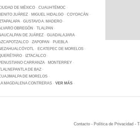
WhatsApp
CIUDAD DE MÉXICO
CUAUHTÉMOC
+12062
BENITO JUÁREZ
MIGUEL HIDALGO
COYOACÁN
IZTAPALAPA
GUSTAVO A. MADERO
Email:
info@pa
ÁLVARO OBREGÓN
TLALPAN
NAUCALPAN DE JUÁREZ
GUADALAJARA
AZCAPOTZALCO
ZAPOPAN
PUEBLA
NEZAHUALCÓYOTL
ECATEPEC DE MORELOS
QUERÉTARO
IZTACALCO
VENUSTIANO CARRANZA
MONTERREY
TLALNEPANTLA DE BAZ
CUAJIMALPA DE MORELOS
LA MAGDALENA CONTRERAS
VER MÁS
Contacto
-
Política de Privacidad
-
T