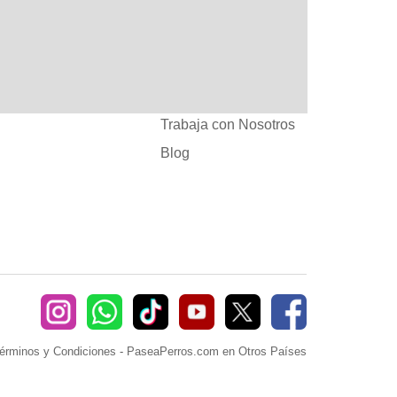
:
Ayuda
382660
Sé Paseador o
Cuidador
seaperros.com
Acuerdos Comerciales
Trabaja con Nosotros
Blog
érminos y Condiciones
-
PaseaPerros.com en Otros Países