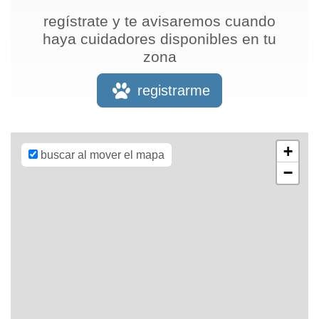
regístrate y te avisaremos cuando
haya cuidadores disponibles en tu
zona
Leaflet
| Map
data ©
OpenStreetMap
registrarme
contributors,
CC-BY-SA
,
Imagery ©
Mapbox
+
buscar al mover el mapa
−