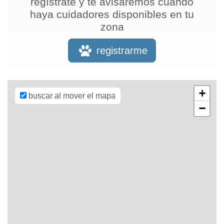
regístrate y te avisaremos cuando
haya cuidadores disponibles en tu
zona
Leaflet
| Map
data ©
OpenStreetMap
registrarme
contributors,
CC-BY-SA
,
Imagery ©
Mapbox
+
buscar al mover el mapa
−