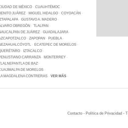
WhatsApp
CIUDAD DE MÉXICO
CUAUHTÉMOC
+12062
BENITO JUÁREZ
MIGUEL HIDALGO
COYOACÁN
IZTAPALAPA
GUSTAVO A. MADERO
Email:
info@pa
ÁLVARO OBREGÓN
TLALPAN
NAUCALPAN DE JUÁREZ
GUADALAJARA
AZCAPOTZALCO
ZAPOPAN
PUEBLA
NEZAHUALCÓYOTL
ECATEPEC DE MORELOS
QUERÉTARO
IZTACALCO
VENUSTIANO CARRANZA
MONTERREY
TLALNEPANTLA DE BAZ
CUAJIMALPA DE MORELOS
LA MAGDALENA CONTRERAS
VER MÁS
Contacto
-
Política de Privacidad
-
T