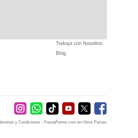
:
Ayuda
382660
Sé Paseador o
Cuidador
seaperros.com
Acuerdos Comerciales
Trabaja con Nosotros
Blog
érminos y Condiciones
-
PaseaPerros.com en Otros Países