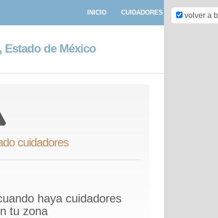
INICIO
CUIDADORES
PASEADORE
volver a 
n, Estado de México
ado cuidadores
 cuando haya cuidadores
en tu zona