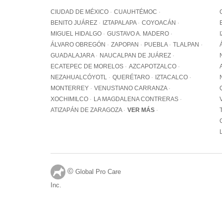
CIUDAD DE MÉXICO
CUAUHTÉMOC
BENITO JUÁREZ
IZTAPALAPA
COYOACÁN
MIGUEL HIDALGO
GUSTAVO A. MADERO
ÁLVARO OBREGÓN
ZAPOPAN
PUEBLA
TLALPAN
GUADALAJARA
NAUCALPAN DE JUÁREZ
ECATEPEC DE MORELOS
AZCAPOTZALCO
NEZAHUALCÓYOTL
QUERÉTARO
IZTACALCO
MONTERREY
VENUSTIANO CARRANZA
XOCHIMILCO
LA MAGDALENA CONTRERAS
ATIZAPÁN DE ZARAGOZA
VER MÁS
©
Global Pro Care
Inc.