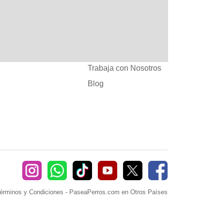
:
Ayuda
382660
Sé Paseador o
Cuidador
seaperros.com
Acuerdos Comerciales
Trabaja con Nosotros
Blog
érminos y Condiciones
-
PaseaPerros.com en Otros Países