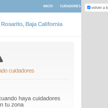
INICIO
CUIDADORES
PASEADORE
volver a 
 Rosarito, Baja California
ado cuidadores
 cuando haya cuidadores
en tu zona