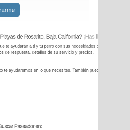
trarme
layas de Rosarito, Baja California?
¡Has llegado al lugar
te ayudarán a ti y tu perro con sus necesidades de cuidado. Podrás
pos de respuesta, detalles de su servicio y precios.
o te ayudaremos en lo que necesites. También puedes visitar
nuestr
Buscar Paseador en:
Contáctanos: