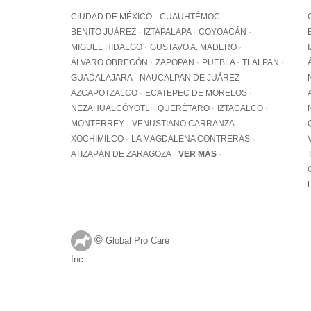
CIUDAD DE MÉXICO
CUAUHTÉMOC
BENITO JUÁREZ
IZTAPALAPA
COYOACÁN
MIGUEL HIDALGO
GUSTAVO A. MADERO
ÁLVARO OBREGÓN
ZAPOPAN
PUEBLA
TLALPAN
GUADALAJARA
NAUCALPAN DE JUÁREZ
AZCAPOTZALCO
ECATEPEC DE MORELOS
NEZAHUALCÓYOTL
QUERÉTARO
IZTACALCO
MONTERREY
VENUSTIANO CARRANZA
XOCHIMILCO
LA MAGDALENA CONTRERAS
ATIZAPÁN DE ZARAGOZA
VER MÁS
©
Global Pro Care
Inc.