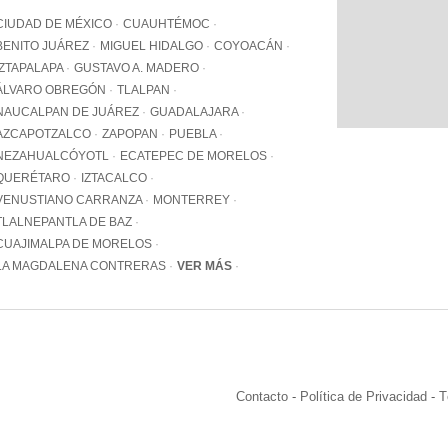
WhatsApp
CIUDAD DE MÉXICO
CUAUHTÉMOC
+12062
BENITO JUÁREZ
MIGUEL HIDALGO
COYOACÁN
IZTAPALAPA
GUSTAVO A. MADERO
Email:
info@pa
ÁLVARO OBREGÓN
TLALPAN
NAUCALPAN DE JUÁREZ
GUADALAJARA
AZCAPOTZALCO
ZAPOPAN
PUEBLA
NEZAHUALCÓYOTL
ECATEPEC DE MORELOS
QUERÉTARO
IZTACALCO
VENUSTIANO CARRANZA
MONTERREY
TLALNEPANTLA DE BAZ
CUAJIMALPA DE MORELOS
LA MAGDALENA CONTRERAS
VER MÁS
Contacto
-
Política de Privacidad
-
T