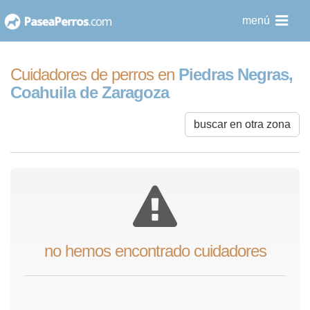
saltar
menú
al
contenido
Cuidadores de perros en
Piedras Negras,
Coahuila de Zaragoza
buscar en otra zona
no hemos encontrado cuidadores