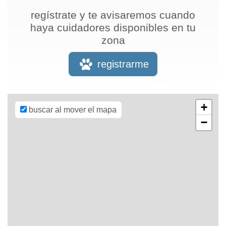
regístrate y te avisaremos cuando
haya cuidadores disponibles en tu
zona
Leaflet
| Map
data ©
OpenStreetMap
registrarme
contributors,
CC-BY-SA
,
Imagery ©
Mapbox
+
buscar al mover el mapa
−