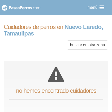
saltar
menú
al
contenido
Cuidadores de perros en
Nuevo Laredo,
Tamaulipas
buscar en otra zona
no hemos encontrado cuidadores