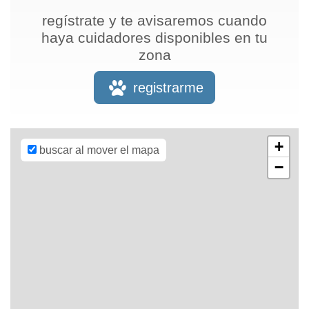
regístrate y te avisaremos cuando
haya cuidadores disponibles en tu
zona
Leaflet
| Map
data ©
OpenStreetMap
registrarme
contributors,
CC-BY-SA
,
Imagery ©
Mapbox
+
buscar al mover el mapa
−