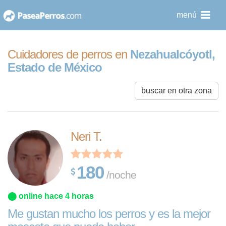
saltar
menú
al
contenido
Cuidadores de perros en
Nezahualcóyotl,
Estado de México
buscar en otra zona
Neri T.
180
/noche
⬤ online hace 4 horas
Me gustan mucho los perros y es la mejor