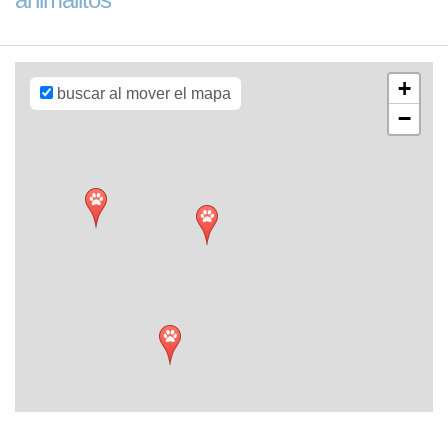
contributors,
CC-BY-SA
,
Imagery ©
Mapbox
+
buscar al mover el mapa
−