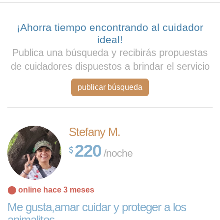
¡Ahorra tiempo encontrando al cuidador
ideal!
Publica una búsqueda y recibirás propuestas
de cuidadores dispuestos a brindar el servicio
publicar búsqueda
Stefany M.
220
/noche
⬤ online hace 3 meses
Leaflet
| Map
Me gusta,amar cuidar y proteger a los
data ©
OpenStreetMap
animalitos