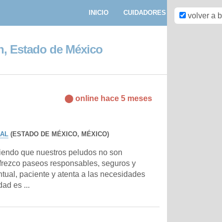
INICIO
CUIDADORES
PASEADORE
volver a 
n, Estado de México
⬤ online hace 5 meses
AL
(ESTADO DE MÉXICO, MÉXICO)
iendo que nuestros peludos no son
Ofrezco paseos responsables, seguros y
ntual, paciente y atenta a las necesidades
dad es ...