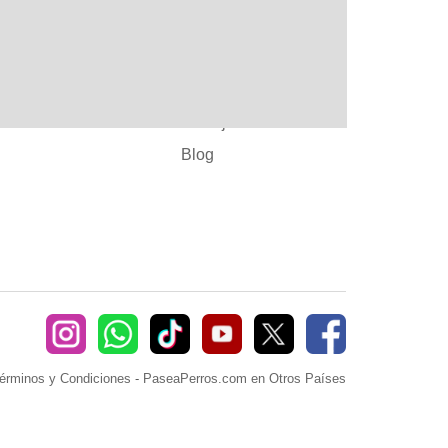
:
Ayuda
382660
Sé Paseador o
Cuidador
seaperros.com
Acuerdos Comerciales
Trabaja con Nosotros
Blog
érminos y Condiciones
-
PaseaPerros.com en Otros Países