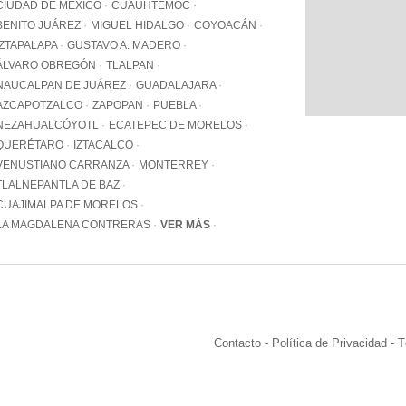
WhatsApp
CIUDAD DE MÉXICO
CUAUHTÉMOC
+12062
BENITO JUÁREZ
MIGUEL HIDALGO
COYOACÁN
IZTAPALAPA
GUSTAVO A. MADERO
Email:
info@pa
ÁLVARO OBREGÓN
TLALPAN
NAUCALPAN DE JUÁREZ
GUADALAJARA
AZCAPOTZALCO
ZAPOPAN
PUEBLA
NEZAHUALCÓYOTL
ECATEPEC DE MORELOS
QUERÉTARO
IZTACALCO
VENUSTIANO CARRANZA
MONTERREY
TLALNEPANTLA DE BAZ
CUAJIMALPA DE MORELOS
LA MAGDALENA CONTRERAS
VER MÁS
Contacto
-
Política de Privacidad
-
T