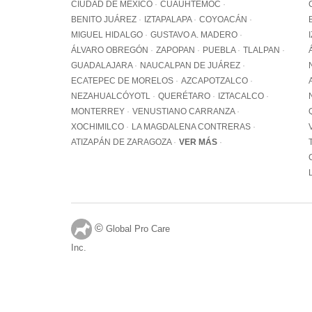
CIUDAD DE MÉXICO
CUAUHTÉMOC
BENITO JUÁREZ
IZTAPALAPA
COYOACÁN
MIGUEL HIDALGO
GUSTAVO A. MADERO
ÁLVARO OBREGÓN
ZAPOPAN
PUEBLA
TLALPAN
GUADALAJARA
NAUCALPAN DE JUÁREZ
ECATEPEC DE MORELOS
AZCAPOTZALCO
NEZAHUALCÓYOTL
QUERÉTARO
IZTACALCO
MONTERREY
VENUSTIANO CARRANZA
XOCHIMILCO
LA MAGDALENA CONTRERAS
ATIZAPÁN DE ZARAGOZA
VER MÁS
©
Global Pro Care
Inc.