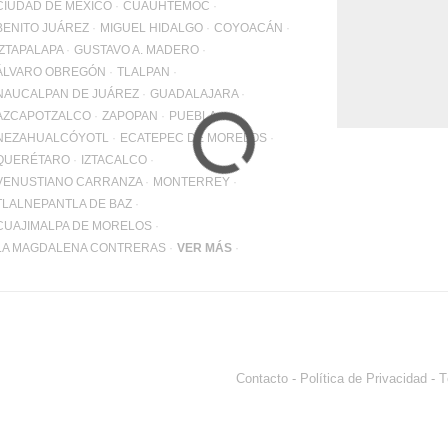
WhatsApp
CIUDAD DE MÉXICO
CUAUHTÉMOC
+12062
BENITO JUÁREZ
MIGUEL HIDALGO
COYOACÁN
IZTAPALAPA
GUSTAVO A. MADERO
Email:
info@pa
ÁLVARO OBREGÓN
TLALPAN
NAUCALPAN DE JUÁREZ
GUADALAJARA
AZCAPOTZALCO
ZAPOPAN
PUEBLA
NEZAHUALCÓYOTL
ECATEPEC DE MORELOS
QUERÉTARO
IZTACALCO
VENUSTIANO CARRANZA
MONTERREY
TLALNEPANTLA DE BAZ
CUAJIMALPA DE MORELOS
LA MAGDALENA CONTRERAS
VER MÁS
Contacto
-
Política de Privacidad
-
T