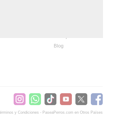
:
Ayuda
382660
Sé Paseador o
Cuidador
seaperros.com
Acuerdos Comerciales
Trabaja con Nosotros
Blog
érminos y Condiciones
-
PaseaPerros.com en Otros Países