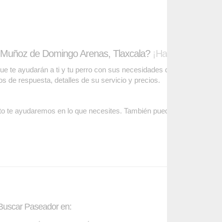
 Muñoz de Domingo Arenas, Tlaxcala?
¡Has llegado al lu
te ayudarán a ti y tu perro con sus necesidades de cuidado. Podrás
pos de respuesta, detalles de su servicio y precios.
o te ayudaremos en lo que necesites. También puedes visitar
nuestr
Buscar Paseador en:
Contáctanos: