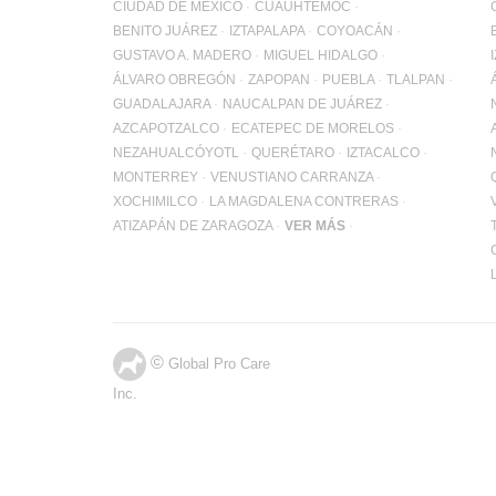
CIUDAD DE MÉXICO
CUAUHTÉMOC
BENITO JUÁREZ
IZTAPALAPA
COYOACÁN
GUSTAVO A. MADERO
MIGUEL HIDALGO
ÁLVARO OBREGÓN
ZAPOPAN
PUEBLA
TLALPAN
GUADALAJARA
NAUCALPAN DE JUÁREZ
AZCAPOTZALCO
ECATEPEC DE MORELOS
NEZAHUALCÓYOTL
QUERÉTARO
IZTACALCO
MONTERREY
VENUSTIANO CARRANZA
XOCHIMILCO
LA MAGDALENA CONTRERAS
ATIZAPÁN DE ZARAGOZA
VER MÁS
©
Global Pro Care
Inc.