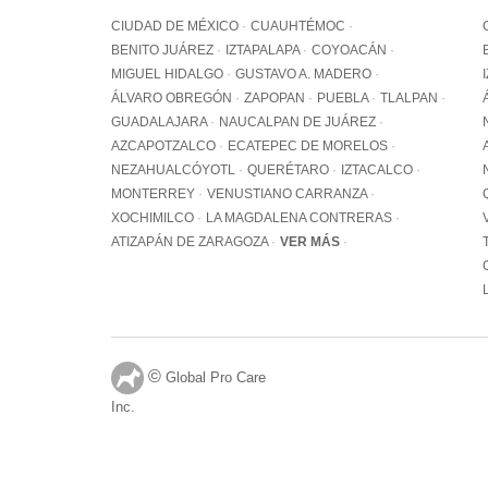
CIUDAD DE MÉXICO
CUAUHTÉMOC
BENITO JUÁREZ
IZTAPALAPA
COYOACÁN
MIGUEL HIDALGO
GUSTAVO A. MADERO
ÁLVARO OBREGÓN
ZAPOPAN
PUEBLA
TLALPAN
GUADALAJARA
NAUCALPAN DE JUÁREZ
AZCAPOTZALCO
ECATEPEC DE MORELOS
NEZAHUALCÓYOTL
QUERÉTARO
IZTACALCO
MONTERREY
VENUSTIANO CARRANZA
XOCHIMILCO
LA MAGDALENA CONTRERAS
ATIZAPÁN DE ZARAGOZA
VER MÁS
©
Global Pro Care
Inc.