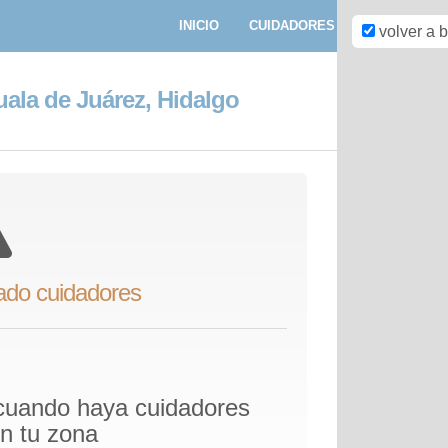
INICIO
CUIDADORES
PASEADORE
volver a 
ala de Juárez, Hidalgo
ado cuidadores
 cuando haya cuidadores
en tu zona