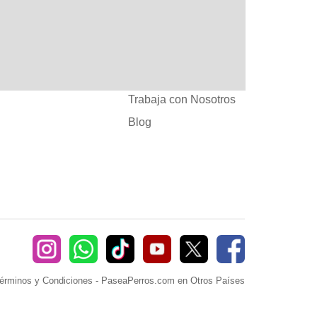
:
Ayuda
382660
Sé Paseador o
Cuidador
seaperros.com
Acuerdos Comerciales
Trabaja con Nosotros
Blog
érminos y Condiciones
-
PaseaPerros.com en Otros Países