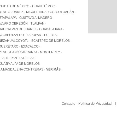
WhatsApp
CIUDAD DE MÉXICO
CUAUHTÉMOC
+12062
BENITO JUÁREZ
MIGUEL HIDALGO
COYOACÁN
IZTAPALAPA
GUSTAVO A. MADERO
Email:
info@pa
ÁLVARO OBREGÓN
TLALPAN
NAUCALPAN DE JUÁREZ
GUADALAJARA
AZCAPOTZALCO
ZAPOPAN
PUEBLA
NEZAHUALCÓYOTL
ECATEPEC DE MORELOS
QUERÉTARO
IZTACALCO
VENUSTIANO CARRANZA
MONTERREY
TLALNEPANTLA DE BAZ
CUAJIMALPA DE MORELOS
LA MAGDALENA CONTRERAS
VER MÁS
Contacto
-
Política de Privacidad
-
T