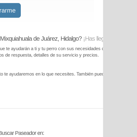
trarme
Mixquiahuala de Juárez, Hidalgo?
¡Has llegado al lugar c
te ayudarán a ti y tu perro con sus necesidades de cuidado. Podrás
pos de respuesta, detalles de su servicio y precios.
o te ayudaremos en lo que necesites. También puedes visitar
nuestr
Buscar Paseador en:
Contáctanos: