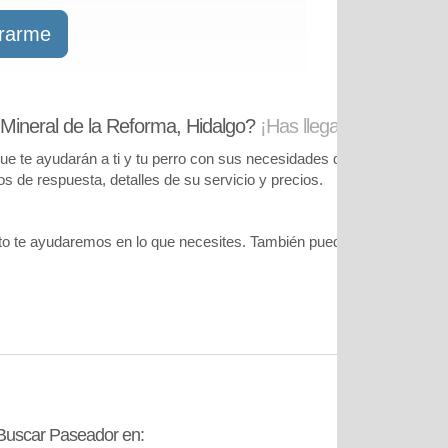
trarme
Mineral de la Reforma, Hidalgo?
¡Has llegado al lugar co
te ayudarán a ti y tu perro con sus necesidades de cuidado. Podrás
pos de respuesta, detalles de su servicio y precios.
o te ayudaremos en lo que necesites. También puedes visitar
nuestr
Buscar Paseador en:
Contáctanos: