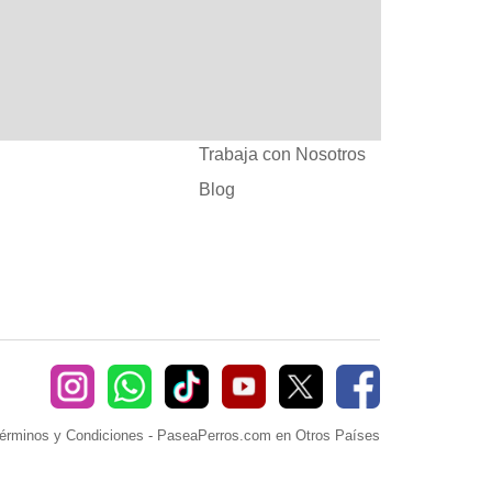
:
Ayuda
382660
Sé Paseador o
Cuidador
seaperros.com
Acuerdos Comerciales
Trabaja con Nosotros
Blog
érminos y Condiciones
-
PaseaPerros.com en Otros Países