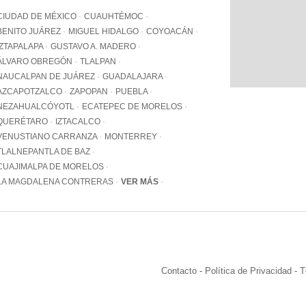
WhatsApp
CIUDAD DE MÉXICO
CUAUHTÉMOC
+12062
BENITO JUÁREZ
MIGUEL HIDALGO
COYOACÁN
IZTAPALAPA
GUSTAVO A. MADERO
Email:
info@pa
ÁLVARO OBREGÓN
TLALPAN
NAUCALPAN DE JUÁREZ
GUADALAJARA
AZCAPOTZALCO
ZAPOPAN
PUEBLA
NEZAHUALCÓYOTL
ECATEPEC DE MORELOS
QUERÉTARO
IZTACALCO
VENUSTIANO CARRANZA
MONTERREY
TLALNEPANTLA DE BAZ
CUAJIMALPA DE MORELOS
LA MAGDALENA CONTRERAS
VER MÁS
Contacto
-
Política de Privacidad
-
T