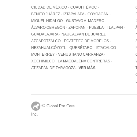
CIUDAD DE MÉXICO
CUAUHTÉMOC
BENITO JUÁREZ
IZTAPALAPA
COYOACÁN
MIGUEL HIDALGO
GUSTAVO A. MADERO
ÁLVARO OBREGÓN
ZAPOPAN
PUEBLA
TLALPAN
GUADALAJARA
NAUCALPAN DE JUÁREZ
AZCAPOTZALCO
ECATEPEC DE MORELOS
NEZAHUALCÓYOTL
QUERÉTARO
IZTACALCO
MONTERREY
VENUSTIANO CARRANZA
XOCHIMILCO
LA MAGDALENA CONTRERAS
ATIZAPÁN DE ZARAGOZA
VER MÁS
©
Global Pro Care
Inc.