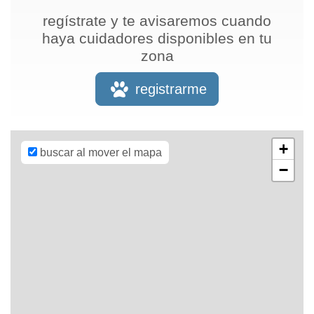
regístrate y te avisaremos cuando
haya cuidadores disponibles en tu
zona
Leaflet
| Map
data ©
OpenStreetMap
registrarme
contributors,
CC-BY-SA
,
Imagery ©
Mapbox
+
buscar al mover el mapa
−