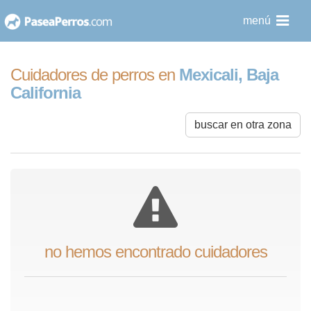
saltar
menú
al
contenido
Cuidadores de perros en
Mexicali, Baja
California
buscar en otra zona
no hemos encontrado cuidadores