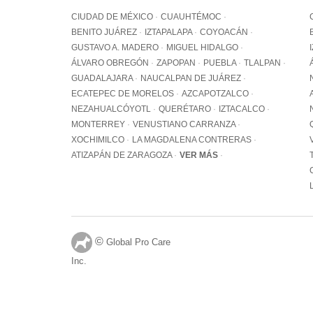
CIUDAD DE MÉXICO
CUAUHTÉMOC
BENITO JUÁREZ
IZTAPALAPA
COYOACÁN
GUSTAVO A. MADERO
MIGUEL HIDALGO
ÁLVARO OBREGÓN
ZAPOPAN
PUEBLA
TLALPAN
GUADALAJARA
NAUCALPAN DE JUÁREZ
ECATEPEC DE MORELOS
AZCAPOTZALCO
NEZAHUALCÓYOTL
QUERÉTARO
IZTACALCO
MONTERREY
VENUSTIANO CARRANZA
XOCHIMILCO
LA MAGDALENA CONTRERAS
ATIZAPÁN DE ZARAGOZA
VER MÁS
©
Global Pro Care
Inc.