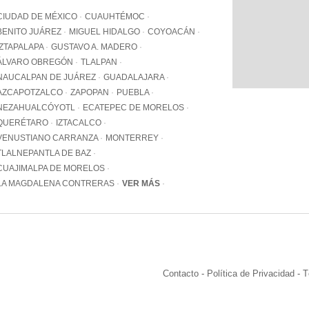
WhatsApp
CIUDAD DE MÉXICO
CUAUHTÉMOC
+12062
BENITO JUÁREZ
MIGUEL HIDALGO
COYOACÁN
IZTAPALAPA
GUSTAVO A. MADERO
Email:
info@pa
ÁLVARO OBREGÓN
TLALPAN
NAUCALPAN DE JUÁREZ
GUADALAJARA
AZCAPOTZALCO
ZAPOPAN
PUEBLA
NEZAHUALCÓYOTL
ECATEPEC DE MORELOS
QUERÉTARO
IZTACALCO
VENUSTIANO CARRANZA
MONTERREY
TLALNEPANTLA DE BAZ
CUAJIMALPA DE MORELOS
LA MAGDALENA CONTRERAS
VER MÁS
Contacto
-
Política de Privacidad
-
T