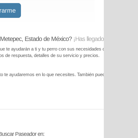
trarme
 Metepec, Estado de México?
¡Has llegado al lugar corre
te ayudarán a ti y tu perro con sus necesidades de cuidado. Podrás
pos de respuesta, detalles de su servicio y precios.
o te ayudaremos en lo que necesites. También puedes visitar
nuestr
Buscar Paseador en:
Contáctanos: