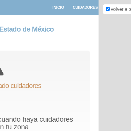
INICIO
CUIDADORES
PASEADORE
volver a 
 Estado de México
ado cuidadores
 cuando haya cuidadores
en tu zona