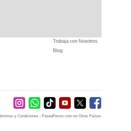
:
Ayuda
382660
Sé Paseador o
Cuidador
seaperros.com
Acuerdos Comerciales
Trabaja con Nosotros
Blog
érminos y Condiciones
-
PaseaPerros.com en Otros Países