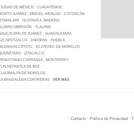
WhatsApp
CIUDAD DE MÉXICO
CUAUHTÉMOC
+12062
BENITO JUÁREZ
MIGUEL HIDALGO
COYOACÁN
IZTAPALAPA
GUSTAVO A. MADERO
Email:
info@pa
ÁLVARO OBREGÓN
TLALPAN
NAUCALPAN DE JUÁREZ
GUADALAJARA
AZCAPOTZALCO
ZAPOPAN
PUEBLA
NEZAHUALCÓYOTL
ECATEPEC DE MORELOS
QUERÉTARO
IZTACALCO
VENUSTIANO CARRANZA
MONTERREY
TLALNEPANTLA DE BAZ
CUAJIMALPA DE MORELOS
LA MAGDALENA CONTRERAS
VER MÁS
Contacto
-
Política de Privacidad
-
T