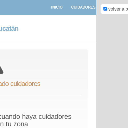
INICIO
CUIDADORES
PASEADORE
volver a 
ucatán
ado cuidadores
 cuando haya cuidadores
en tu zona