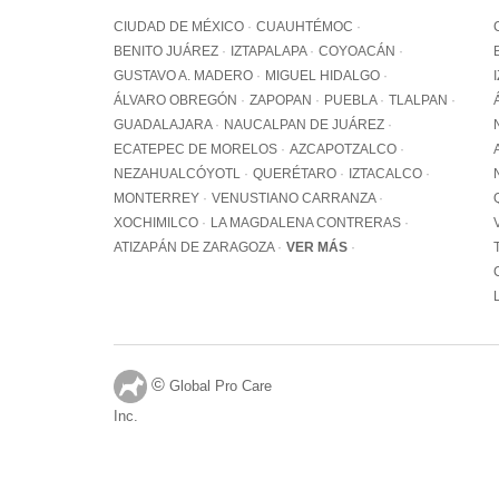
CIUDAD DE MÉXICO
CUAUHTÉMOC
BENITO JUÁREZ
IZTAPALAPA
COYOACÁN
GUSTAVO A. MADERO
MIGUEL HIDALGO
ÁLVARO OBREGÓN
ZAPOPAN
PUEBLA
TLALPAN
GUADALAJARA
NAUCALPAN DE JUÁREZ
ECATEPEC DE MORELOS
AZCAPOTZALCO
NEZAHUALCÓYOTL
QUERÉTARO
IZTACALCO
MONTERREY
VENUSTIANO CARRANZA
XOCHIMILCO
LA MAGDALENA CONTRERAS
ATIZAPÁN DE ZARAGOZA
VER MÁS
©
Global Pro Care
Inc.