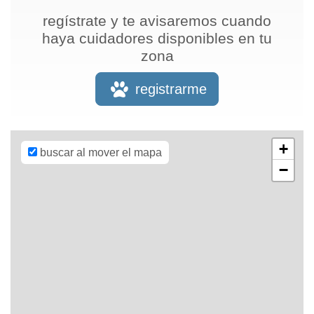
regístrate y te avisaremos cuando
haya cuidadores disponibles en tu
zona
Leaflet
| Map
data ©
OpenStreetMap
registrarme
contributors,
CC-BY-SA
,
Imagery ©
Mapbox
+
buscar al mover el mapa
−