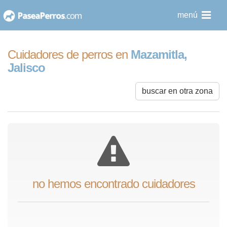
saltar
menú
al
contenido
Cuidadores de perros en
Mazamitla,
Jalisco
buscar en otra zona
no hemos encontrado cuidadores