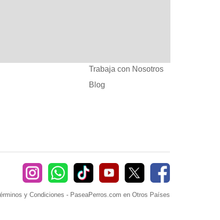
:
Ayuda
382660
Sé Paseador o
Cuidador
seaperros.com
Acuerdos Comerciales
Trabaja con Nosotros
Blog
érminos y Condiciones
-
PaseaPerros.com en Otros Países