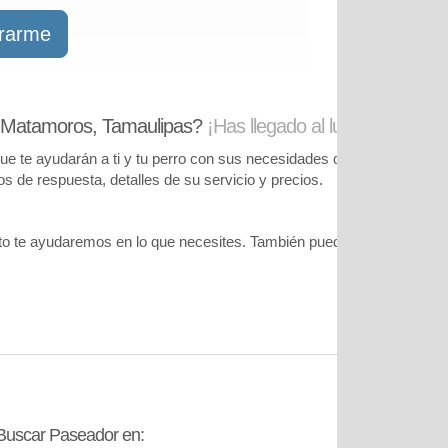
trarme
n Matamoros, Tamaulipas?
¡Has llegado al lugar correcto!
te ayudarán a ti y tu perro con sus necesidades de cuidado. Podrás
pos de respuesta, detalles de su servicio y precios.
o te ayudaremos en lo que necesites. También puedes visitar
nuestr
Buscar Paseador en:
Contáctanos: