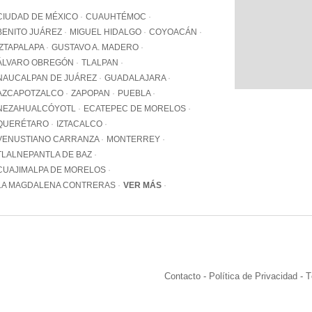
WhatsApp
CIUDAD DE MÉXICO
CUAUHTÉMOC
+12062
BENITO JUÁREZ
MIGUEL HIDALGO
COYOACÁN
IZTAPALAPA
GUSTAVO A. MADERO
Email:
info@pa
ÁLVARO OBREGÓN
TLALPAN
NAUCALPAN DE JUÁREZ
GUADALAJARA
AZCAPOTZALCO
ZAPOPAN
PUEBLA
NEZAHUALCÓYOTL
ECATEPEC DE MORELOS
QUERÉTARO
IZTACALCO
VENUSTIANO CARRANZA
MONTERREY
TLALNEPANTLA DE BAZ
CUAJIMALPA DE MORELOS
LA MAGDALENA CONTRERAS
VER MÁS
Contacto
-
Política de Privacidad
-
T