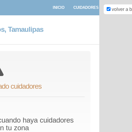
INICIO
CUIDADORES
PASEADORE
volver a 
s, Tamaulipas
ado cuidadores
 cuando haya cuidadores
en tu zona