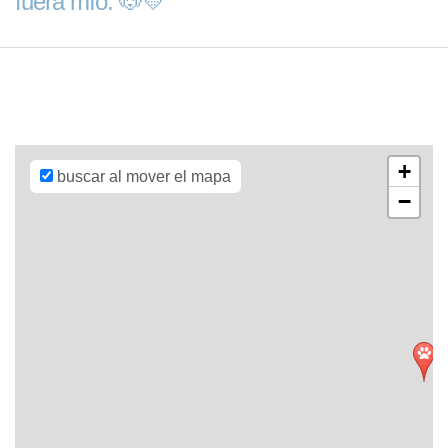
fuera mío. 🐶💛
Leaflet
| Map
data ©
OpenStreetMap
contributors,
CC-BY-SA
,
Imagery ©
Mapbox
+
buscar al mover el mapa
−