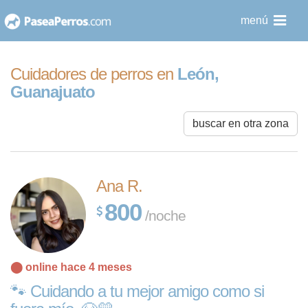
saltar
menú
al
contenido
Cuidadores de perros en
León,
Guanajuato
buscar en otra zona
Ana R.
800
/noche
⬤ online hace 4 meses
🐾 Cuidando a tu mejor amigo como si