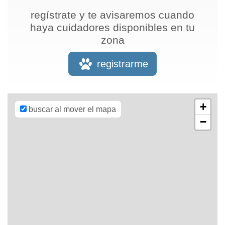
regístrate y te avisaremos cuando
haya cuidadores disponibles en tu
zona
Leaflet
| Map
data ©
OpenStreetMap
registrarme
contributors,
CC-BY-SA
,
Imagery ©
Mapbox
+
buscar al mover el mapa
−