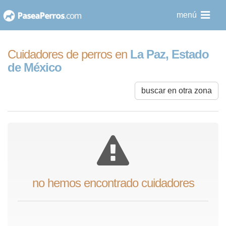
saltar
menú
al
contenido
Cuidadores de perros en
La Paz, Estado
de México
buscar en otra zona
no hemos encontrado cuidadores