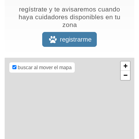
regístrate y te avisaremos cuando
haya cuidadores disponibles en tu
zona
Leaflet
| Map
data ©
OpenStreetMap
registrarme
contributors,
CC-BY-SA
,
Imagery ©
Mapbox
+
buscar al mover el mapa
−