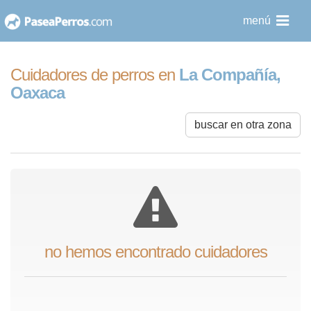
saltar
menú
al
contenido
Cuidadores de perros en
La Compañía,
Oaxaca
buscar en otra zona
no hemos encontrado cuidadores