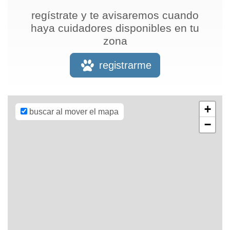
regístrate y te avisaremos cuando
haya cuidadores disponibles en tu
zona
Leaflet
| Map
data ©
OpenStreetMap
registrarme
contributors,
CC-BY-SA
,
Imagery ©
Mapbox
+
buscar al mover el mapa
−