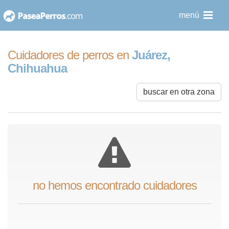
saltar
menú
al
contenido
Cuidadores de perros en
Juárez,
Chihuahua
buscar en otra zona
no hemos encontrado cuidadores