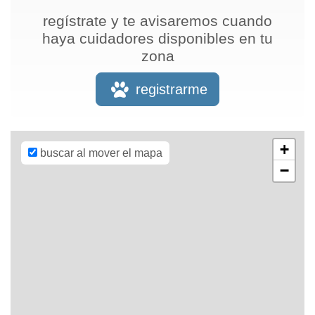
regístrate y te avisaremos cuando
haya cuidadores disponibles en tu
zona
Leaflet
| Map
data ©
OpenStreetMap
registrarme
contributors,
CC-BY-SA
,
Imagery ©
Mapbox
+
buscar al mover el mapa
−