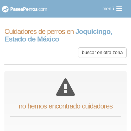
saltar
menú
al
contenido
Cuidadores de perros en
Joquicingo,
Estado de México
buscar en otra zona
no hemos encontrado cuidadores