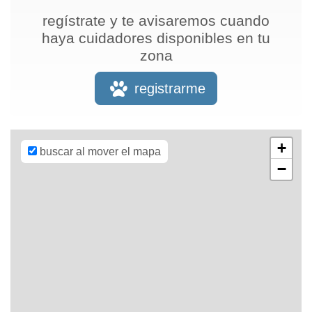
regístrate y te avisaremos cuando
haya cuidadores disponibles en tu
zona
Leaflet
| Map
data ©
OpenStreetMap
registrarme
contributors,
CC-BY-SA
,
Imagery ©
Mapbox
+
buscar al mover el mapa
−