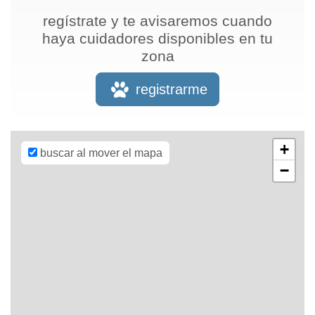
regístrate y te avisaremos cuando
haya cuidadores disponibles en tu
zona
Leaflet
| Map
data ©
OpenStreetMap
registrarme
contributors,
CC-BY-SA
,
Imagery ©
Mapbox
+
buscar al mover el mapa
−