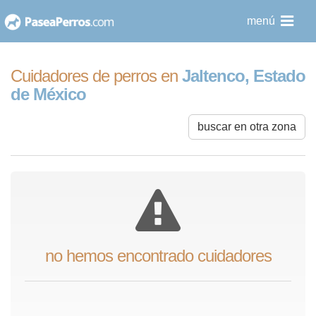
saltar
menú
al
contenido
Cuidadores de perros en
Jaltenco, Estado
de México
buscar en otra zona
no hemos encontrado cuidadores