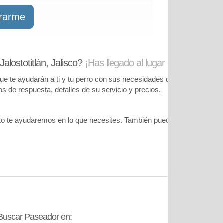
trarme
lostotitlán, Jalisco?
¡Has llegado al lugar correcto!
te ayudarán a ti y tu perro con sus necesidades de cuidado. Podrás
pos de respuesta, detalles de su servicio y precios.
o te ayudaremos en lo que necesites. También puedes visitar
nuestr
Buscar Paseador en:
Contáctanos: