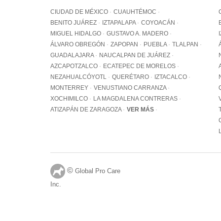
CIUDAD DE MÉXICO
CUAUHTÉMOC
BENITO JUÁREZ
IZTAPALAPA
COYOACÁN
MIGUEL HIDALGO
GUSTAVO A. MADERO
ÁLVARO OBREGÓN
ZAPOPAN
PUEBLA
TLALPAN
GUADALAJARA
NAUCALPAN DE JUÁREZ
AZCAPOTZALCO
ECATEPEC DE MORELOS
NEZAHUALCÓYOTL
QUERÉTARO
IZTACALCO
MONTERREY
VENUSTIANO CARRANZA
XOCHIMILCO
LA MAGDALENA CONTRERAS
ATIZAPÁN DE ZARAGOZA
VER MÁS
©
Global Pro Care
Inc.