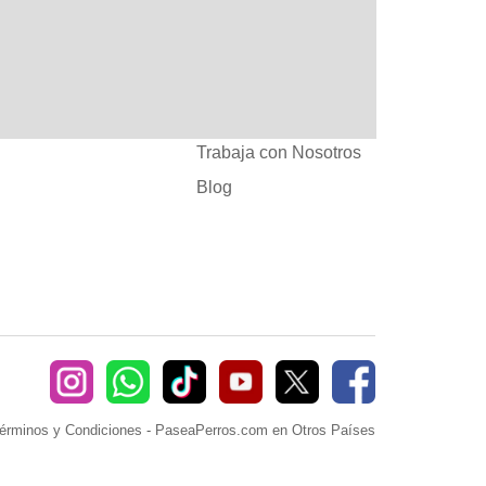
:
Ayuda
382660
Sé Paseador o
Cuidador
seaperros.com
Acuerdos Comerciales
Trabaja con Nosotros
Blog
érminos y Condiciones
-
PaseaPerros.com en Otros Países