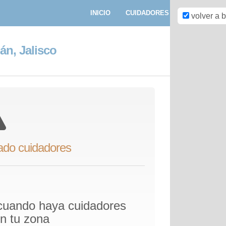
INICIO
CUIDADORES
PASEADORE
volver a 
lán, Jalisco
ado cuidadores
 cuando haya cuidadores
en tu zona