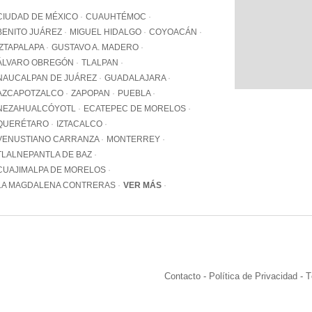
WhatsApp
CIUDAD DE MÉXICO
CUAUHTÉMOC
+12062
BENITO JUÁREZ
MIGUEL HIDALGO
COYOACÁN
IZTAPALAPA
GUSTAVO A. MADERO
Email:
info@pa
ÁLVARO OBREGÓN
TLALPAN
NAUCALPAN DE JUÁREZ
GUADALAJARA
AZCAPOTZALCO
ZAPOPAN
PUEBLA
NEZAHUALCÓYOTL
ECATEPEC DE MORELOS
QUERÉTARO
IZTACALCO
VENUSTIANO CARRANZA
MONTERREY
TLALNEPANTLA DE BAZ
CUAJIMALPA DE MORELOS
LA MAGDALENA CONTRERAS
VER MÁS
Contacto
-
Política de Privacidad
-
T