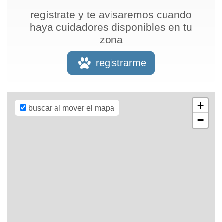
regístrate y te avisaremos cuando
haya cuidadores disponibles en tu
zona
Leaflet
| Map
data ©
OpenStreetMap
registrarme
contributors,
CC-BY-SA
,
Imagery ©
Mapbox
+
buscar al mover el mapa
−