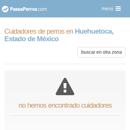
saltar
menú
al
contenido
Cuidadores de perros en
Huehuetoca,
Estado de México
buscar en otra zona
no hemos encontrado cuidadores