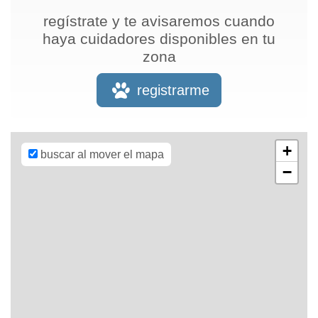
regístrate y te avisaremos cuando
haya cuidadores disponibles en tu
zona
Leaflet
| Map
data ©
OpenStreetMap
registrarme
contributors,
CC-BY-SA
,
Imagery ©
Mapbox
+
buscar al mover el mapa
−