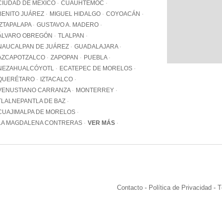
WhatsApp
CIUDAD DE MÉXICO
CUAUHTÉMOC
+12062
BENITO JUÁREZ
MIGUEL HIDALGO
COYOACÁN
IZTAPALAPA
GUSTAVO A. MADERO
Email:
info@pa
ÁLVARO OBREGÓN
TLALPAN
NAUCALPAN DE JUÁREZ
GUADALAJARA
AZCAPOTZALCO
ZAPOPAN
PUEBLA
NEZAHUALCÓYOTL
ECATEPEC DE MORELOS
QUERÉTARO
IZTACALCO
VENUSTIANO CARRANZA
MONTERREY
TLALNEPANTLA DE BAZ
CUAJIMALPA DE MORELOS
LA MAGDALENA CONTRERAS
VER MÁS
Contacto
-
Política de Privacidad
-
T