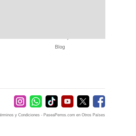
:
Ayuda
382660
Sé Paseador o
Cuidador
seaperros.com
Acuerdos Comerciales
Trabaja con Nosotros
Blog
érminos y Condiciones
-
PaseaPerros.com en Otros Países