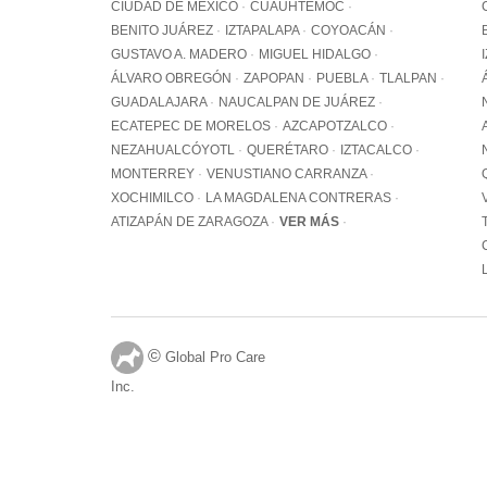
CIUDAD DE MÉXICO
CUAUHTÉMOC
BENITO JUÁREZ
IZTAPALAPA
COYOACÁN
GUSTAVO A. MADERO
MIGUEL HIDALGO
ÁLVARO OBREGÓN
ZAPOPAN
PUEBLA
TLALPAN
GUADALAJARA
NAUCALPAN DE JUÁREZ
ECATEPEC DE MORELOS
AZCAPOTZALCO
NEZAHUALCÓYOTL
QUERÉTARO
IZTACALCO
MONTERREY
VENUSTIANO CARRANZA
XOCHIMILCO
LA MAGDALENA CONTRERAS
ATIZAPÁN DE ZARAGOZA
VER MÁS
©
Global Pro Care
Inc.